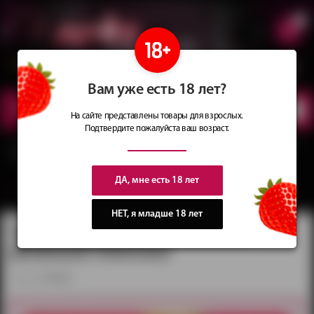
0
Сеть магазинов
Сочные
идеи
для подарков
Вам уже есть 18 лет?
КАТАЛОГ
ТОВАРОВ
На сайте представлены товары для взрослых.
Подтвердите пожалуйста ваш возраст.
Главная
Каталог
Женское эротическое бельё
Чулки
Чулки прозрачные с
плотной резинкой телесные
ДА, мне есть 18 лет
вернуться в категорию ‐
Чулки
НЕТ, я младше 18 лет
Чулки прозрачные с плотной
резинкой телесные
артикул:
931034