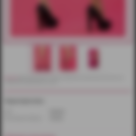
Внимание!
Действительный цвет и текстура товаров могут незначительно отличаться от их
изображений, представленных на сайте.
Характеристики:
Цвет:
бежевый
Производитель/бренд:
Erolanta