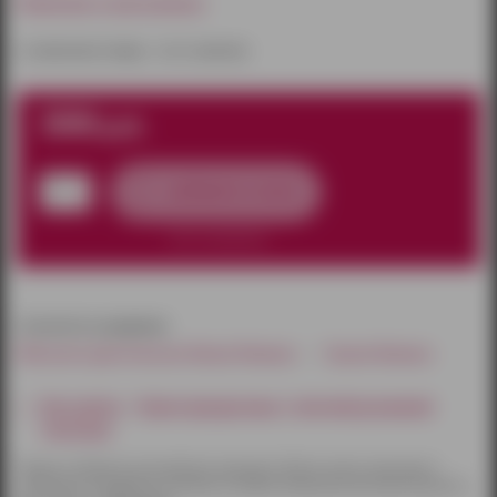
Наличие в магазинах:
к сожалению товара – нет в наличии
300
руб.
добавить в заказ
нет в наличии
относится к разделам:
Женское эротическое бельё Ижевск
Чулки Ижевск
Как купить - Чулки прозрачные с плотной резинкой
телесные
Товары по Ижевску доставляются курьером. Оплату можно произвести
наличными или другим способом на выбор. Курьерская доставка бесплатна