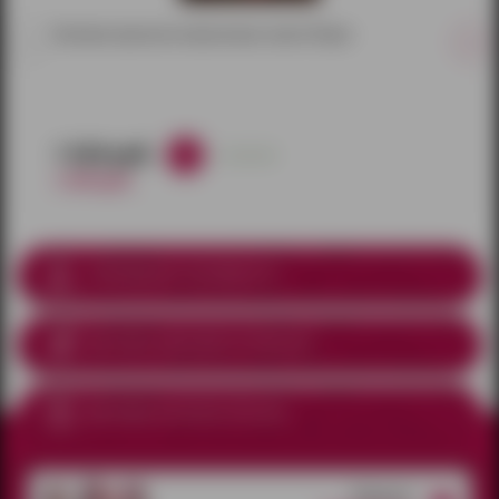
Базовые красные капроновые чулки 20 ден
1 020 руб.
в наличии
1 200 руб.
Соблюдение анонимности
Доставка курьером
по Ижевску
Доставка почтой по России
Открытые