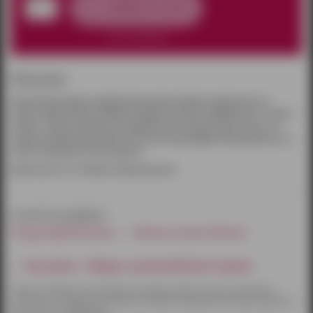
добавить в заказ
нет в наличии
Описание:
Абсолютный лидер в добавлении вашему образу грациозности и
страсти. Мягкая ткань обвивает ободок и нежно соприкасается с кожей
головы. Ушки выполнены из бархатистого велюра в двух слоях, что
создает уникальный дизайн. Этот аксессуар подарит вам уверенность в
себе и возможность быть другой.
Длина ушек 6 см. Ободок универсальный.
относится к разделам:
Товары БДСМ Ижевск
Шлемы и маски Ижевск
Как купить - Ободок с ушками My Rules черный
Товары по Ижевску доставляются курьером. Оплату можно произвести
наличными или другим способом на выбор. Курьерская доставка бесплатна