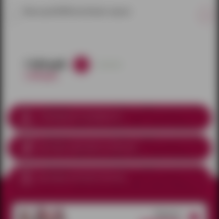
Маска для BDSM игр Notabu черная
1 020 руб.
в наличии
1 200 руб.
Соблюдение анонимности
Доставка курьером
по Ижевску
Доставка почтой по России
Открытые