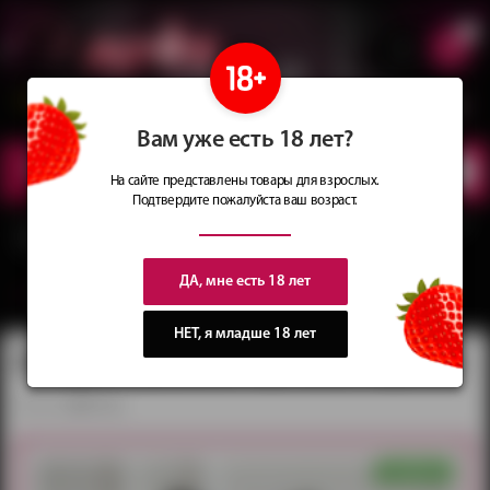
0
Сеть магазинов
Сочные
идеи
для подарков
Вам уже есть 18 лет?
КАТАЛОГ
ТОВАРОВ
На сайте представлены товары для взрослых.
Подтвердите пожалуйста ваш возраст.
Главная
Каталог
Товары БДСМ
Шлемы и маски
Ободок с ушками My Rules
черный
ДА, мне есть 18 лет
вернуться в категорию ‐
Шлемы и маски
НЕТ, я младше 18 лет
Ободок с ушками My Rules черный
артикул:
6907-1ars