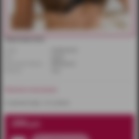
Характеристики:
Размер:
универсальный
Цвет:
черный
Производитель/бренд:
BDSM Арсенал
Материал:
ткань
Наличие в магазинах:
к сожалению товара – нет в наличии
290
руб.