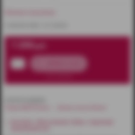
Наличие в магазинах:
к сожалению товара – нет в наличии
1 250
руб.
добавить в заказ
нет в наличии
относится к разделам:
Товары БДСМ Ижевск
Шлемы и маски Ижевск
Как купить - Маска кожаная «Зайка» с округлыми
вырезами для глаз