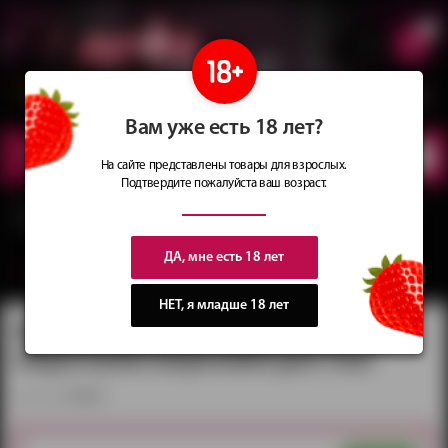
0
Сеть магазинов
Сочные
идеи
для подарков
Вам уже есть 18 лет?
КАТАЛОГ
ТОВАРОВ
На сайте представлены товары для взрослых.
Подтвердите пожалуйста ваш возраст.
Главная
Каталог
Товары БДСМ
Шлемы и маски
Маска кожаная «Зайка» с
округлыми вырезами для глаз
ДА, мне есть 18 лет
вернуться в категорию ‐
Шлемы и маски
НЕТ, я младше 18 лет
Маска кожаная «Зайка» с
округлыми вырезами для глаз
артикул:
is070621