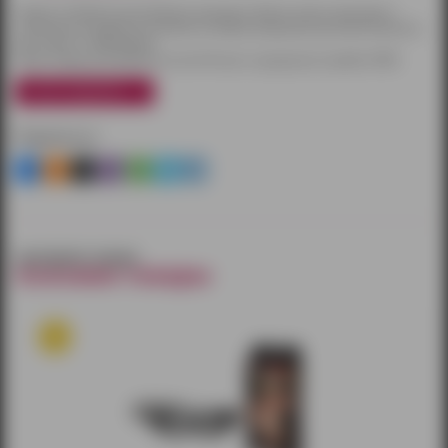
Товары по Ижевску доставляются курьером. Оплату можно произвести
наличными или другим способом на выбор. Курьерская доставка бесплатна
при заказе от 3000 рублей.
Также товары доставляются почтой России и курьерской службой CDEK.
узнать подробнее
Поделиться
смотрите также
похожие товары