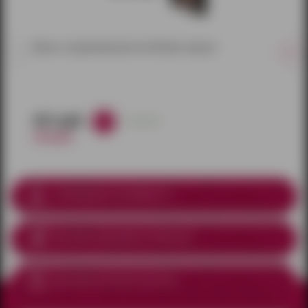
Маска с прорезями для глаз Notabu черная
451 руб.
в наличии
530 руб.
Соблюдение анонимности
Доставка курьером
по Ижевску
Доставка почтой по России