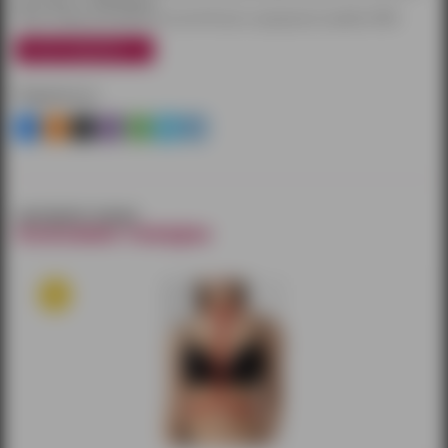
при заказе от 3000 рублей.
Также товары доставляются почтой России и курьерской службой CDEK.
узнать подробнее
Поделиться
смотрите также
похожие товары