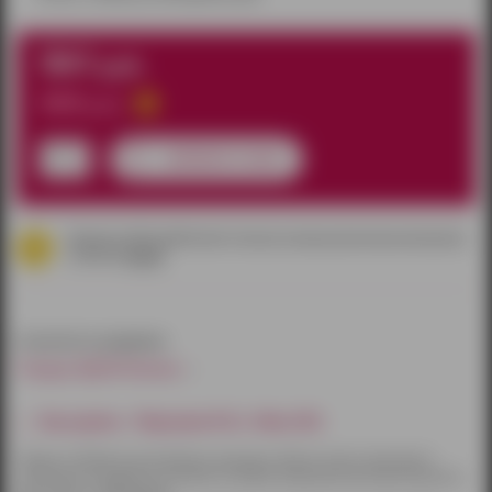
561
руб.
660
руб.
добавить в заказ
данная скидка работает только в наших розничных магазинах
согласно
акции
относится к разделам:
Товары БДСМ Ижевск
Как купить - Портупея H.E.L. Hloe (OS)
Товары по Ижевску доставляются курьером. Оплату можно произвести
наличными или другим способом на выбор. Курьерская доставка бесплатна