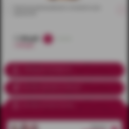
Портупея кожаная ременная с застежкой на шее
красная (OS)
1 148 руб.
в наличии
1 350 руб.
Соблюдение анонимности
Доставка курьером
по Ижевску
Доставка почтой по России
Открытые