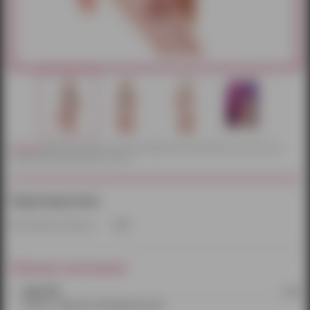
Внимание!
Действительный цвет и текстура товаров могут незначительно отличаться от их
изображений, представленных на сайте.
Характеристики:
Производитель/бренд:
H.E.L
Наличие в магазинах:
Эрос №1
1 шт.
Россия, г. Ижевск,ул. Молодежная, д.82