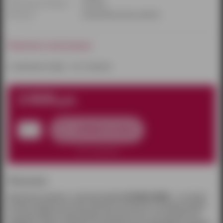
Производитель/бренд:
Lola Toys
Материал:
искусственная кожа, силикон
Наличие в магазинах:
к сожалению товара – нет в наличии
2 830
руб.
добавить в заказ
нет в наличии
Описание:
Трусики для страпона с анальной пробкой
No Mercy
Better
- это новый
взгляд на привычные вещи. Трусики изготовлены из кожзама, размер
легко регулируется при помощи эластичных лент, что позволяет им