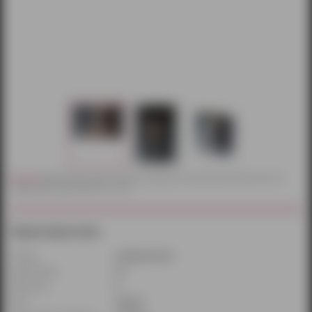
Внимание!
Действительный цвет и текстура товаров могут незначительно отличаться от их
изображений, представленных на сайте.
Характеристики:
Размер:
универсальный
Диаметр(см):
2,4
Длина(см):
8
Цвет:
черный