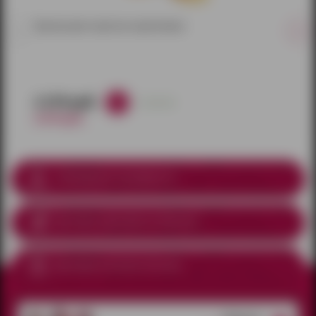
Трусики для страпона коричневые
2 270 руб.
в наличии
2 670 руб.
Соблюдение анонимности
Доставка курьером
по Ижевску
Доставка почтой по России