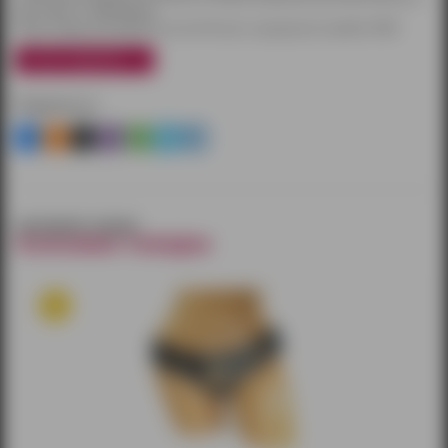
при заказе от 3000 рублей.
Также товары доставляются почтой России и курьерской службой CDEK.
узнать подробнее
Поделиться
смотрите также
похожие товары