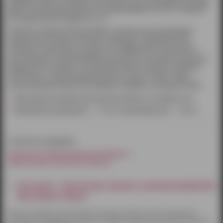
комфортно сидеть по фигуре и растягиваться до необходимого размера.
Данные трусики представлены в едином размере One Size. Отверстие
для страпона имеет диаметр 3,5 см.
В комплект входит анальная пробка. Анатомически верная форма
игрушки обеспечивает отличную стимуляцию. Ограничительное
основание в виде присоски делает ее комфортной и безопасной в
использовании. Анальная пробка выполнена из высококачественного
медицинского силикона. Этот материал является одним из наиболее
гигиеничных, служит максимально долго и прост в уходе. Перед
использованием обязательно добавьте лубрикант на водной основе.
Максимальная длина для проникновения составляет 8 см.
Минимальный диаметр — 1,2 см, а максимальный — 2,4 см.
относится к разделам:
Страпоны и фаллопротезы Ижевск
Трусики для страпона Ижевск
Как купить - Трусики для страпона с анальной пробкой No
Mercy Better черные
Товары по Ижевску доставляются курьером. Оплату можно произвести
наличными или другим способом на выбор. Курьерская доставка бесплатна