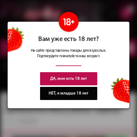
0
Сеть магазинов
Сочные
идеи
для подарков
Вам уже есть 18 лет?
КАТАЛОГ
ТОВАРОВ
На сайте представлены товары для взрослых.
Подтвердите пожалуйста ваш возраст.
Главная
Каталог
Страпоны и фаллопротезы
Трусики для страпона
Трусики для страпона с анальной пробкой No Mercy Better черные
ДА, мне есть 18 лет
вернуться в категорию ‐
Трусики для страпона
НЕТ, я младше 18 лет
Трусики для страпона с анальной
пробкой No Mercy Better черные
артикул:
3335-01lola