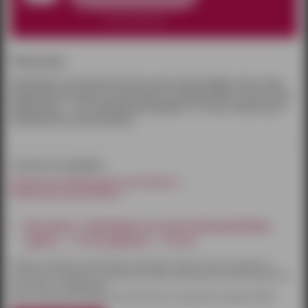
нет в наличии
Описание:
Фаллопротез пустотелый телесного цвета. Имеет форму члена с ярко-
выраженной головкой, выполненный из материала ПВХ, не имеет швов.
Общая длина – 17см, максимальный диаметр -4.5 см,без запаха, идет в
ппрозрачной плотной упаковке.
относится к разделам:
Страпоны и фаллопротезы Ижевск
Фаллопротезы Ижевск
Как купить - Фаллопротез на эластичном креплении
(длина — 17,0 см, диаметр — 4,5 см)
Товары по Ижевску доставляются курьером. Оплату можно произвести
наличными или другим способом на выбор. Курьерская доставка бесплатна
при заказе от 3000 рублей.
Также товары доставляются почтой России и курьерской службой CDEK.