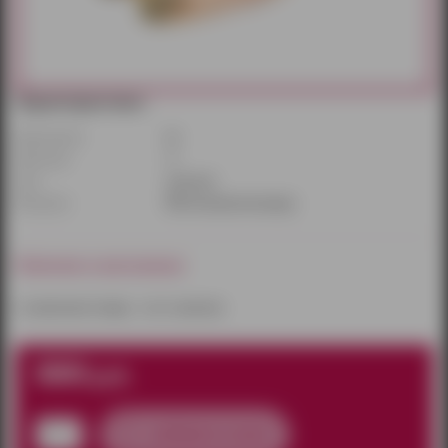
Характеристики:
Диаметр(см):
4,5
Длина(см):
17
Цвет:
телесный
Материал:
ПВХ (поливинилхлорид)
Наличие в магазинах:
к сожалению товара – нет в наличии
880
руб.
добавить в заказ