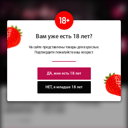
0
Сеть магазинов
Сочные
идеи
для подарков
Вам уже есть 18 лет?
КАТАЛОГ
ТОВАРОВ
На сайте представлены товары для взрослых.
Подтвердите пожалуйста ваш возраст.
Главная
Каталог
Страпоны и фаллопротезы
Фаллопротезы
Фаллопротез
на эластичном креплении (длина — 17,0 см, диаметр — 4,5 см)
ДА, мне есть 18 лет
вернуться в категорию ‐
Фаллопротезы
НЕТ, я младше 18 лет
Фаллопротез на эластичном
креплении (длина — 17,0 см,
диаметр — 4,5 см)
артикул:
751300ru