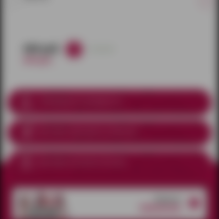
680 руб.
в наличии
800 руб.
Соблюдение анонимности
Доставка курьером
по Ижевску
Доставка почтой по России
Открытые
вакансии