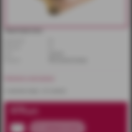
Характеристики:
Диаметр(см):
3,7
Длина(см):
16
Цвет:
телесный
Материал:
ПВХ (поливинилхлорид)
Наличие в магазинах:
к сожалению товара – нет в наличии
670
руб.
добавить в заказ