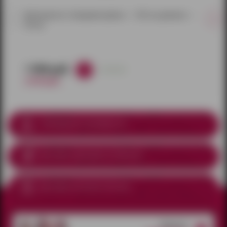
Фаллопротез с бандажем (длина — 18,5 см, диаметр —
4,6 см)
1 998 руб.
в наличии
2 350 руб.
Соблюдение анонимности
Доставка курьером
по Ижевску
Доставка почтой по России
Открытые