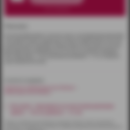
нет в наличии
Описание:
Пустотелый фаллопротез телесного цвета с регулируемыми ремешками.
Ствол фаллоса имеет выраженную головку и прорисованные вены для
дополнительной стимуляции. Игрушку можно использовать в качестве
фаллоимитатора, предварительно отстегнув все ремешки. Материал –
ПВХ, общая длина – 16 см, максимальный диаметр – 3.7 см. Упаковка в
виде прозрачной пленки.
относится к разделам:
Страпоны и фаллопротезы Ижевск
Фаллопротезы Ижевск
Как купить - Фаллопротез на эластичном креплении
(длина — 16,0 см, диаметр — 3,7 см)
Товары по Ижевску доставляются курьером. Оплату можно произвести
наличными или другим способом на выбор. Курьерская доставка бесплатна