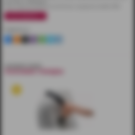
при заказе от 3000 рублей.
Также товары доставляются почтой России и курьерской службой CDEK.
узнать подробнее
Поделиться
смотрите также
похожие товары