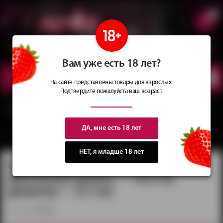
0
Сеть магазинов
Сочные
идеи
для подарков
Вам уже есть 18 лет?
КАТАЛОГ
ТОВАРОВ
На сайте представлены товары для взрослых.
Подтвердите пожалуйста ваш возраст.
Главная
Каталог
Страпоны и фаллопротезы
Фаллопротезы
Фаллопротез
на эластичном креплении (длина — 16,0 см, диаметр — 3,7 см)
ДА, мне есть 18 лет
вернуться в категорию ‐
Фаллопротезы
НЕТ, я младше 18 лет
Фаллопротез на эластичном
креплении (длина — 16,0 см,
диаметр — 3,7 см)
артикул:
751500ru