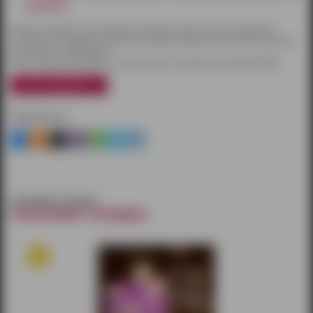
купонов)
Товары по Ижевску доставляются курьером. Оплату можно произвести
наличными или другим способом на выбор. Курьерская доставка бесплатна
при заказе от 3000 рублей.
Также товары доставляются почтой России и курьерской службой CDEK.
узнать подробнее
Поделиться
смотрите также
похожие товары