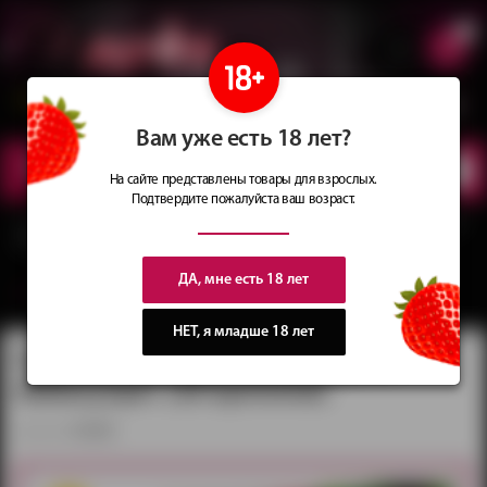
0
Сеть магазинов
Сочные
идеи
для подарков
Вам уже есть 18 лет?
КАТАЛОГ
ТОВАРОВ
На сайте представлены товары для взрослых.
Подтвердите пожалуйста ваш возраст.
Главная
Каталог
Приколы и сувениры
Игровые фанты и кубики
Горячие
купоны «Новогодняя камасутра» (20 купонов)
ДА, мне есть 18 лет
вернуться в категорию ‐
Игровые фанты и кубики
НЕТ, я младше 18 лет
Горячие купоны «Новогодняя
камасутра» (20 купонов)
артикул:
7023900