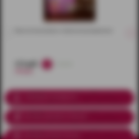
Игра настольная фанты «Зажигательный девичник»
213 руб.
в наличии
250 руб.
Соблюдение анонимности
Доставка курьером
по Ижевску
Доставка почтой по России