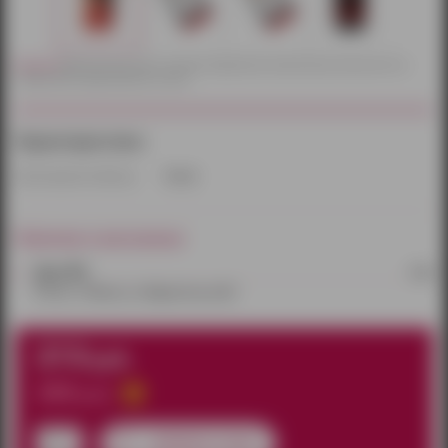
Внимание!
Действительный цвет и текстура товаров могут незначительно отличаться от их
изображений, представленных на сайте.
Характеристики:
Производитель/бренд:
Китай
Наличие в магазинах:
Эрос №2
1 шт.
Россия, г. Ижевск, ул. Удмуртская, д.302
213
руб.
250
руб.
добавить в заказ