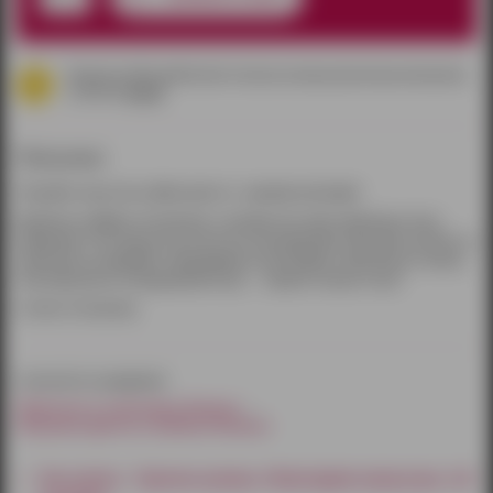
данная скидка работает только в наших розничных магазинах
согласно
акции
Описание:
Познайте искусство любви вместе с нашими купонами!
Внутри вы найдёте 20 купонов, в которых вас ждут пикантные позы.
Проведите этот Новый год на высоте наслаждения! Отрезайте купоны по
линии реза, выбирайте подходящий и воплощайте написанное в жизнь.
Чем закончится сегодняшний вечер — зависит только от вас!
Состав: 20 купонов.
относится к разделам:
Приколы и сувениры Ижевск
Игровые фанты и кубики Ижевск
Как купить - Горячие купоны «Новогодняя камасутра» (20