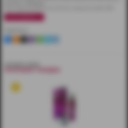
при заказе от 3000 рублей.
Также товары доставляются почтой России и курьерской службой CDEK.
узнать подробнее
Поделиться
смотрите также
похожие товары