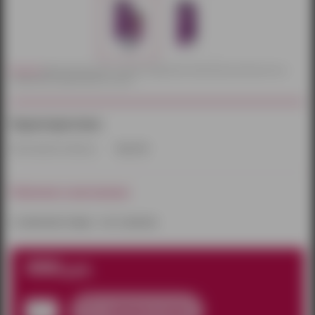
Внимание!
Действительный цвет и текстура товаров могут незначительно отличаться от их
изображений, представленных на сайте.
Характеристики:
Производитель/бренд:
Sexy Life
Наличие в магазинах:
к сожалению товара – нет в наличии
490
руб.
добавить в заказ