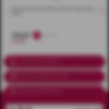
Духи женские Sexy Life №9 Black Opiumk с феромонами
(10 мл)
740 руб.
в наличии
870 руб.
Соблюдение анонимности
Доставка курьером
по Ижевску
Доставка почтой по России