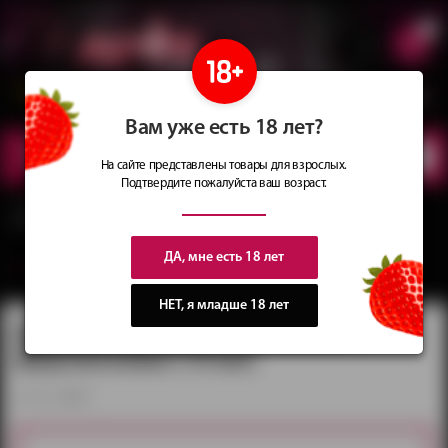
0
Сеть магазинов
Сочные
идеи
для подарков
Вам уже есть 18 лет?
КАТАЛОГ
ТОВАРОВ
На сайте представлены товары для взрослых.
Подтвердите пожалуйста ваш возраст.
Главная
Каталог
Препараты и возбудители
Женские духи с феромонами
Духи «Sexy Life» №7 женские с феромонами (10 мл)
ДА, мне есть 18 лет
вернуться в категорию ‐
Женские духи с феромонами
НЕТ, я младше 18 лет
Духи «Sexy Life» №7 женские с
феромонами (10 мл)
артикул:
slw-7