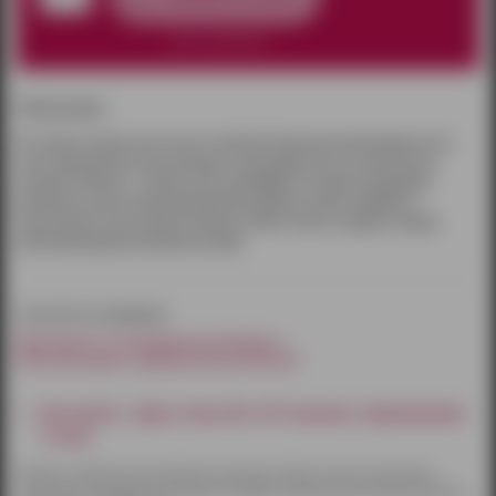
нет в наличии
Описание:
№7 капля в каплю Amor Amor (Cacharel) Новый женский аромат Amor
Amor предназначен для молодых, жизнерадостных и чувственных
женщин. В букете - свежие ноты грейпфрута и черной смородины
дополнены цветочными ароматами жасмина, лилии и абрикоса.
Чувственные ноты ванили, мускуса, бобов тонка и сандала создают
обволакивающий интимный шлейф.
относится к разделам:
Препараты и возбудители Ижевск
Женские духи с феромонами Ижевск
Как купить - Духи «Sexy Life» №7 женские с феромонами
(10 мл)
Товары по Ижевску доставляются курьером. Оплату можно произвести
наличными или другим способом на выбор. Курьерская доставка бесплатна