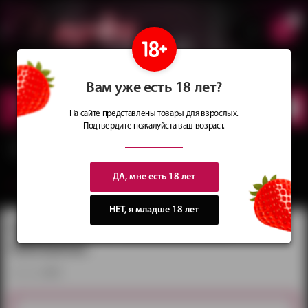
0
Сеть магазинов
Сочные
идеи
для подарков
Вам уже есть 18 лет?
КАТАЛОГ
ТОВАРОВ
На сайте представлены товары для взрослых.
Подтвердите пожалуйста ваш возраст.
Главная
Каталог
Парики
Парики с короткими локонами
Парик белый
Sakata Gintoki (Gintama)
ДА, мне есть 18 лет
вернуться в категорию ‐
Парики с короткими локонами
НЕТ, я младше 18 лет
Парик белый Sakata Gintoki
(Gintama)
артикул:
003А