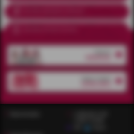
Доставка курьером
по Ижевску
Доставка почтой по России
Открытые
вакансии
товары со скидкой
супер-цена
Наши магазины
+7 (909) 062-16-90
+7 909 715 8346
MAX
Telegram