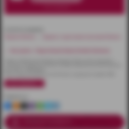
нет в наличии
относится к разделам:
Парики Ижевск
Парики с короткими локонами Ижевск
Как купить - Парик белый Sakata Gintoki (Gintama)
Товары по Ижевску доставляются курьером. Оплату можно произвести
наличными или другим способом на выбор. Курьерская доставка бесплатна
при заказе от 3000 рублей.
Также товары доставляются почтой России и курьерской службой CDEK.
узнать подробнее
Поделиться
Соблюдение анонимности