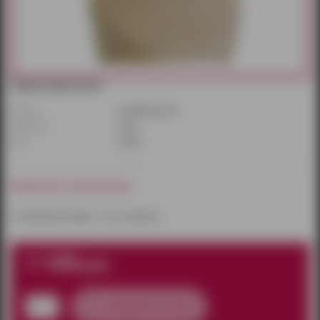
Характеристики:
Размер:
универсальный
Длина(см):
30 см
Цвет:
белый
Наличие в магазинах:
к сожалению товара – нет в наличии
1 100
руб.
добавить в заказ