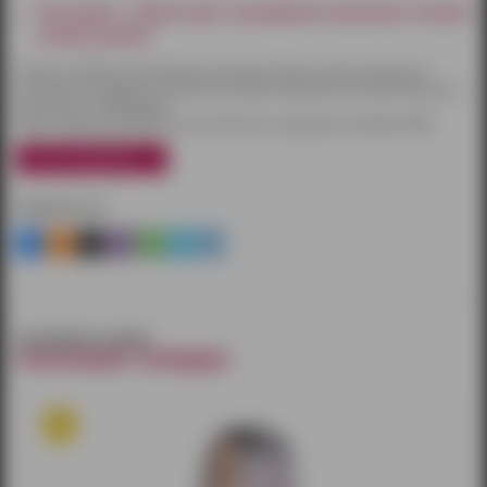
Как купить - Парик каре с вьющимися волосами и челкой
розово-рыжий
Товары по Ижевску доставляются курьером. Оплату можно произвести
наличными или другим способом на выбор. Курьерская доставка бесплатна
при заказе от 3000 рублей.
Также товары доставляются почтой России и курьерской службой CDEK.
узнать подробнее
Поделиться
смотрите также
похожие товары