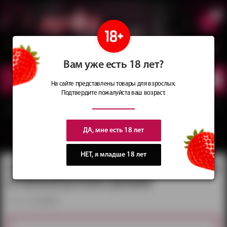
0
Сеть магазинов
Сочные
идеи
для подарков
Вам уже есть 18 лет?
КАТАЛОГ
ТОВАРОВ
На сайте представлены товары для взрослых.
Подтвердите пожалуйста ваш возраст.
Главная
Каталог
Парики
Парики каре
Парик каре с вьющимися волосами
и челкой розово-рыжий
ДА, мне есть 18 лет
вернуться в категорию ‐
Парики каре
НЕТ, я младше 18 лет
Парик каре с вьющимися волосами
и челкой розово-рыжий
артикул:
is1203189