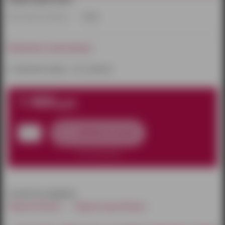
Производитель/бренд:
Китай
Наличие в магазинах:
к сожалению товара – нет в наличии
1 400
руб.
добавить в заказ
нет в наличии
относится к разделам:
Парики Ижевск
Парики каре Ижевск