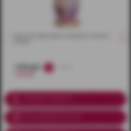
Парик каре омбре черный с переходом на пепельно-
розовый
1 870 руб.
в наличии
2 200 руб.
Соблюдение анонимности
Доставка курьером
по Ижевску