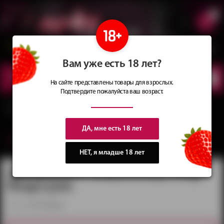
0
Сеть магазинов
Сочные
идеи
для подарков
Вам уже есть 18 лет?
КАТАЛОГ
ТОВАРОВ
На сайте представлены товары для взрослых.
Подтвердите пожалуйста ваш возраст.
Главная
Каталог
Насадки и кольца
Эрекционные кольца без вибрации
Эрекционное виброкольцо Rings Ringer pink
ДА, мне есть 18 лет
вернуться в категорию ‐
Эрекционные кольца без вибрации
НЕТ, я младше 18 лет
Эрекционное виброкольцо Rings
Ringer pink
артикул:
0114-73Lola