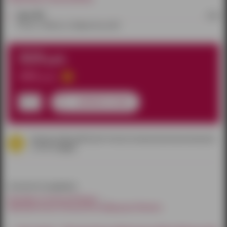
Эрос №2
2 шт.
Россия, г. Ижевск, ул. Удмуртская, д.302
323
руб.
380
руб.
добавить в заказ
данная скидка работает только в наших розничных магазинах
согласно
акции
относится к разделам:
Насадки и кольца Ижевск
Эрекционные кольца без вибрации Ижевск