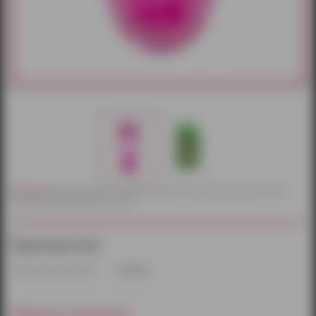
Внимание!
Действительный цвет и текстура товаров могут незначительно отличаться от их
изображений, представленных на сайте.
Характеристики:
Производитель/бренд:
Lola Toys
Наличие в магазинах: