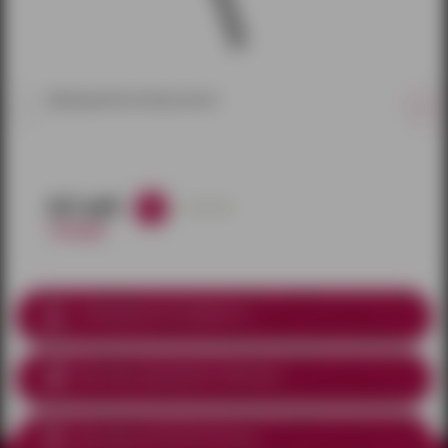
Эрекционное кольцо-лассо
621 руб.
в наличии
730 руб.
Соблюдение анонимности
Доставка курьером
по Ижевску
Доставка почтой по России