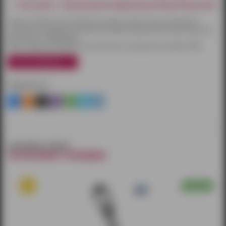
Как купить - Эрекционное виброкольцо Rings Ringer pink
Товары по Ижевску доставляются курьером. Оплату можно произвести
наличными или другим способом на выбор. Курьерская доставка бесплатна
при заказе от 3000 рублей.
Также товары доставляются почтой России и курьерской службой CDEK.
узнать подробнее
Поделиться
смотрите также
похожие товары