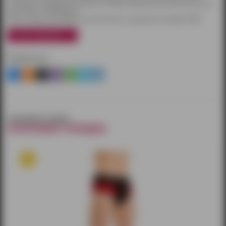
наличными или другим способом на выбор. Курьерская доставка бесплатна
при заказе от 3000 рублей.
Также товары доставляются почтой России и курьерской службой CDEK.
узнать подробнее
Поделиться
смотрите также
похожие товары