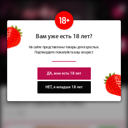
0
Сеть магазинов
Сочные
идеи
для подарков
Вам уже есть 18 лет?
КАТАЛОГ
ТОВАРОВ
На сайте представлены товары для взрослых.
Подтвердите пожалуйста ваш возраст.
Главная
Каталог
Мужское эротическое бельё
Эротические мужские трусы
Трусы мужские сетка с ажурным узором черные (XL/XXL)
ДА, мне есть 18 лет
вернуться в категорию ‐
Эротические мужские трусы
НЕТ, я младше 18 лет
Трусы мужские сетка с ажурным
узором черные (XL/XXL)
артикул:
2925