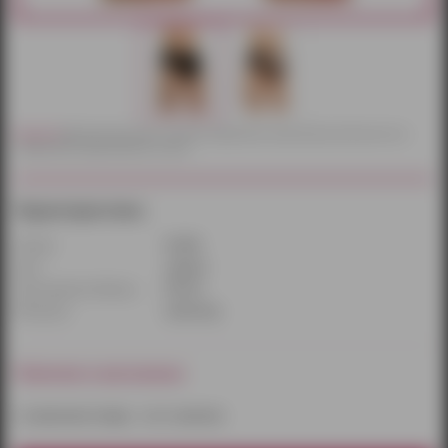
Внимание!
Действительный цвет и текстура товаров могут незначительно отличаться от их
изображений, представленных на сайте.
Характеристики:
Размер:
XL/XXL
Цвет:
черный
Производитель/бренд:
Flirt On
Материал:
полиэстер
Наличие в магазинах:
к сожалению товара – нет в наличии