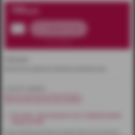
700
руб.
добавить в заказ
нет в наличии
Описание:
Мужские трусы украшенные кружевом и ремешками сзади.
относится к разделам:
Мужское эротическое бельё Ижевск
Эротические мужские трусы Ижевск
Как купить - Трусы мужские сетка с ажурным узором
черные (XL/XXL)
Товары по Ижевску доставляются курьером. Оплату можно произвести