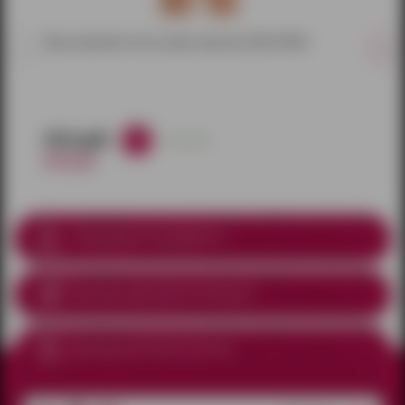
Трусы мужские сетка черно-красные (XXL/XXXL)
553 руб.
в наличии
650 руб.
Соблюдение анонимности
Доставка курьером
по Ижевску
Доставка почтой по России