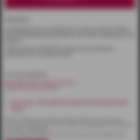
нет в наличии
Описание:
Коллаборация японского производителя «взрослых игрушек» TENGA c
известным американским художником, скульптором и дизайнером Китом
Харингом.
Ограниченная серия TENGA EGG с ярким внешним дизайном и
уникальным «арт – рельефом» внутри.
относится к разделам:
Мастурбаторы и вагины Ижевск
Нереалистичные Ижевск
Как купить - Мастурбатор Tenga Keith Haring Easy Beat
Dance
Товары по Ижевску доставляются курьером. Оплату можно произвести
наличными или другим способом на выбор. Курьерская доставка бесплатна
при заказе от 3000 рублей.
Также товары доставляются почтой России и курьерской службой CDEK.