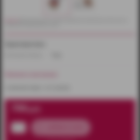
Внимание!
Действительный цвет и текстура товаров могут незначительно отличаться от их
изображений, представленных на сайте.
Характеристики:
Производитель/бренд:
Tenga
Наличие в магазинах:
к сожалению товара – нет в наличии
790
руб.
добавить в заказ