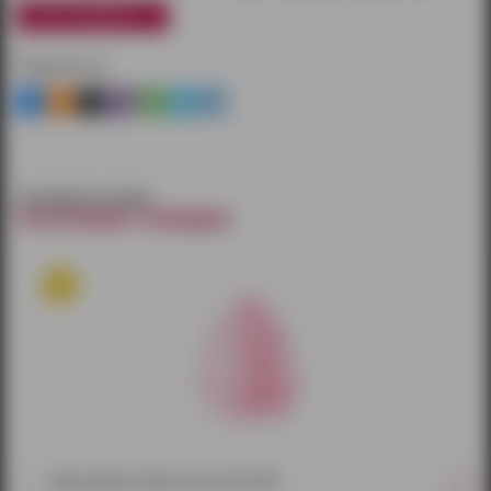
узнать подробнее
Поделиться
смотрите также
похожие товары
Мастурбатор Take it Easy Chic Pink