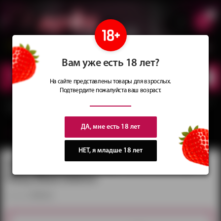
0
Сеть магазинов
Сочные
идеи
для подарков
Вам уже есть 18 лет?
КАТАЛОГ
ТОВАРОВ
На сайте представлены товары для взрослых.
Подтвердите пожалуйста ваш возраст.
Главная
Каталог
Мастурбаторы и вагины
Нереалистичные
Мастурбатор
Tenga Keith Haring Easy Beat Dance
ДА, мне есть 18 лет
вернуться в категорию ‐
Нереалистичные
НЕТ, я младше 18 лет
Мастурбатор Tenga Keith Haring
Easy Beat Dance
артикул:
KHE-002