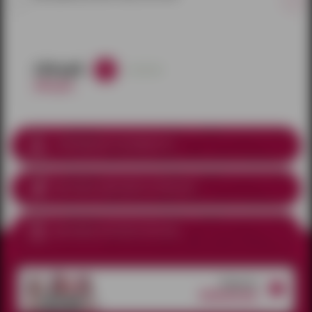
238 руб.
в наличии
280 руб.
Соблюдение анонимности
Доставка курьером
по Ижевску
Доставка почтой по России
Открытые
вакансии