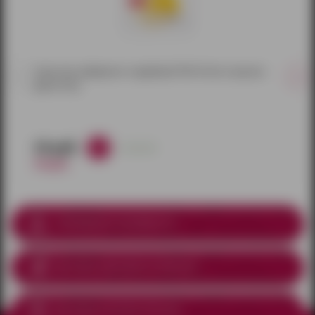
Саше гель-лубрикант съедобный Titti-Frutti со вкусом
дыни (4 гр)
34 руб.
в наличии
40 руб.
Соблюдение анонимности
Доставка курьером
по Ижевску
Доставка почтой по России