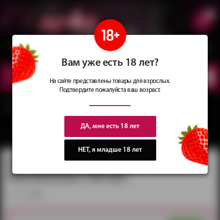
0
Сеть магазинов
Сочные
идеи
для подарков
Вам уже есть 18 лет?
КАТАЛОГ
ТОВАРОВ
На сайте представлены товары для взрослых.
Подтвердите пожалуйста ваш возраст.
Главная
Каталог
Косметика и смазки
Ароматизированные смазки
Интимный гель Unilatex с алое и пантенолом (100 мл)
ДА, мне есть 18 лет
вернуться в категорию ‐
Ароматизированные смазки
НЕТ, я младше 18 лет
Интимный гель Unilatex с алое и
пантенолом (100 мл)
артикул:
3025