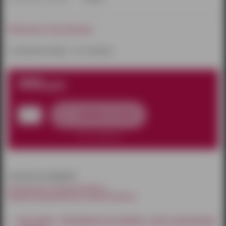
Наличие в магазинах:
к сожалению товара – нет в наличии
990
руб.
добавить в заказ
нет в наличии
относится к разделам:
Косметика и смазки Ижевск
Ароматизированные смазки Ижевск
Как купить - Интимный гель Unilatex с алое и пантенолом