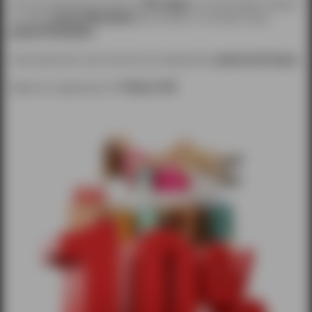
По её условиям Вы получаете
10% скидку
на покупку двух товаров
на сумму
свыше 2000 рублей
при условии, что второй товар
дороже 500 рублей.
Акция действует при наличии или оформлении
дисконтной карты.
Ждем вас каждый день
с 11.00 до 21.00!