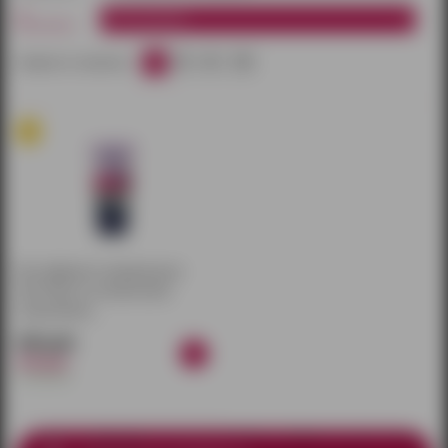
по
Все магазины
магазинам:
20
40
60
100
товаров на странице:
Гель-лубрикант универсальная
Intim Silicon на силиконовой
основе (60 мл)
646 руб.
760 руб.
в наличии