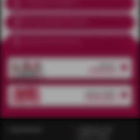
Соблюдение анонимности
Доставка курьером
по Ижевску
Доставка почтой по России
Открытые
вакансии
товары со скидкой
супер-цена
Наши магазины
+7 (909) 062-16-90
+7 909 715 8346