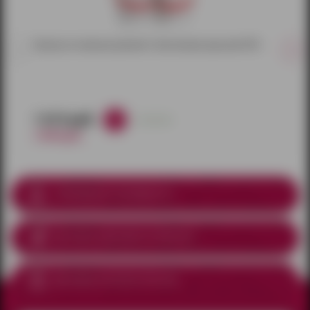
Гартер из кожаных ремней с бантиками красный (OS)
1 615 руб.
в наличии
1 900 руб.
Соблюдение анонимности
Доставка курьером
по Ижевску
Доставка почтой по России