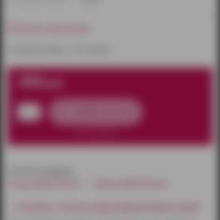
Наличие в магазинах:
к сожалению товара – нет в наличии
300
руб.
добавить в заказ
нет в наличии
относится к разделам:
Товары БДСМ Ижевск
Одежда БДСМ Ижевск
Как купить - Пэстисы в виде звёздочек Notabu черные