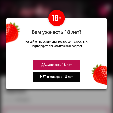
0
Сеть магазинов
Сочные
идеи
для подарков
Вам уже есть 18 лет?
КАТАЛОГ
ТОВАРОВ
На сайте представлены товары для взрослых.
Подтвердите пожалуйста ваш возраст.
Главная
Каталог
Товары БДСМ
Одежда БДСМ
Пэстисы в виде звёздочек
Notabu черные
ДА, мне есть 18 лет
вернуться в категорию ‐
Одежда БДСМ
НЕТ, я младше 18 лет
Пэстисы в виде звёздочек Notabu
черные
артикул:
NTB-80603