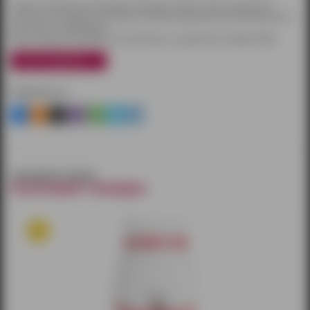
Товары по Ижевску доставляются курьером. Оплату можно произвести
наличными или другим способом на выбор. Курьерская доставка бесплатна
при заказе от 3000 рублей.
Также товары доставляются почтой России и курьерской службой CDEK.
узнать подробнее
Поделиться
смотрите также
похожие товары